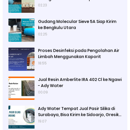
Sibolga
02.23
Gudang Molecular Sieve 5A Siap Kirim
ke Bengkulu Utara
02.25
Proses Desinfeksi pada Pengolahan Air
Limbah Menggunakan Kaporit
18.55
Jual Resin Amberlite IRA 402 Cl ke Ngawi
- Ady Water
00.09
Ady Water Tempat Jual Pasir Silika di
Surabaya, Bisa Kirim ke Sidoarjo, Gresik,
Semarang
19.07