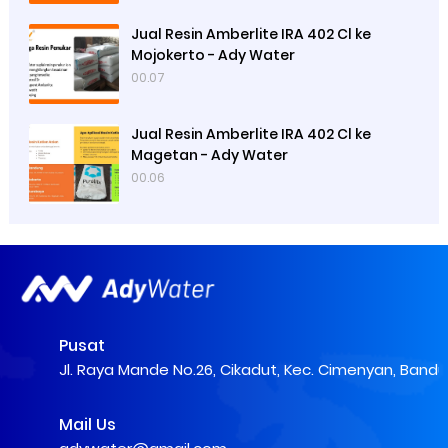
Jual Resin Amberlite IRA 402 Cl ke
Mojokerto - Ady Water
00.07
Jual Resin Amberlite IRA 402 Cl ke
Magetan - Ady Water
00.06
Pusat
Jl. Raya Mande No.26, Cikadut, Kec. Cimenyan, Band
Mail Us