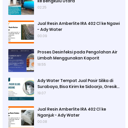
ke Bengkulu Utara
02.25
Jual Resin Amberlite IRA 402 Cl ke Ngawi
- Ady Water
00.09
Proses Desinfeksi pada Pengolahan Air
Limbah Menggunakan Kaporit
18.55
Ady Water Tempat Jual Pasir Silika di
Surabaya, Bisa Kirim ke Sidoarjo, Gresik,
Semarang
19.07
Jual Resin Amberlite IRA 402 Cl ke
Nganjuk - Ady Water
00.08