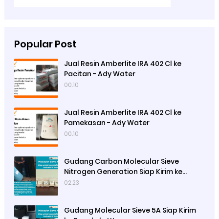
Popular Post
Jual Resin Amberlite IRA 402 Cl ke
Pacitan - Ady Water
00.10
Jual Resin Amberlite IRA 402 Cl ke
Pamekasan - Ady Water
00.10
Gudang Carbon Molecular Sieve
Nitrogen Generation Siap Kirim ke
Sibolga
02.23
Gudang Molecular Sieve 5A Siap Kirim