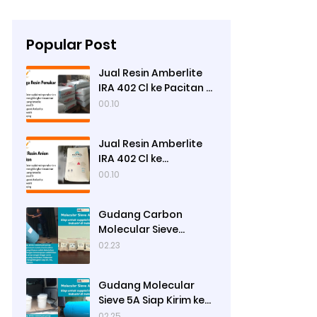
Popular Post
Jual Resin Amberlite
IRA 402 Cl ke Pacitan -
Ady Water
00.10
Jual Resin Amberlite
IRA 402 Cl ke
Pamekasan - Ady
00.10
Water
Gudang Carbon
Molecular Sieve
Nitrogen Generation
02.23
Siap Kirim ke Sibolga
Gudang Molecular
Sieve 5A Siap Kirim ke
Bengkulu Utara
02.25