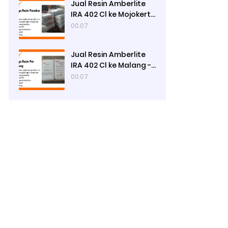
Jual Resin Amberlite
IRA 402 Cl ke Mojokerto
- Ady Water
00.07
Jual Resin Amberlite
IRA 402 Cl ke Malang -
Ady Water
00.07