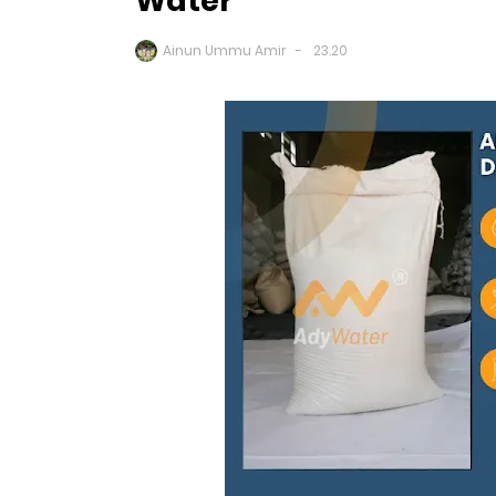
Water
Ainun Ummu Amir
23.20