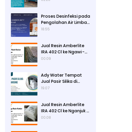
Proses Desinfeksi pada
Pengolahan Air Limbah
Menggunakan Kaporit
18.55
Jual Resin Amberlite
IRA 402 Cl ke Ngawi -
Ady Water
00.09
Ady Water Tempat
Jual Pasir Silika di
Surabaya, Bisa Kirim ke
19.07
Sidoarjo, Gresik,
Semarang
Jual Resin Amberlite
IRA 402 Cl ke Nganjuk -
Ady Water
00.08