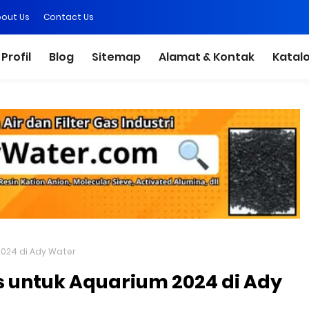
out Us
Contact Us
Profil
Blog
Sitemap
Alamat & Kontak
Katal
2024 di Ady Water
us untuk Aquarium 2024 di Ady