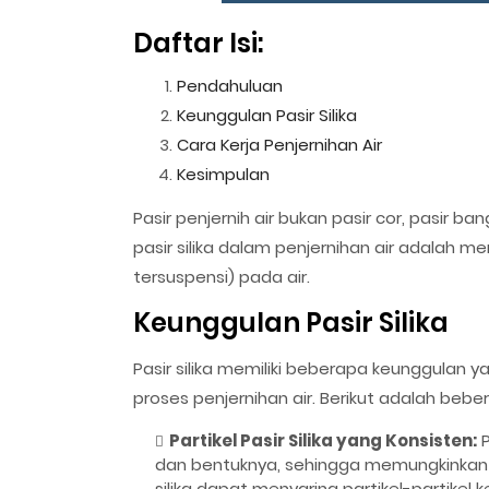
Daftar Isi:
Pendahuluan
Keunggulan Pasir Silika
Cara Kerja Penjernihan Air
Kesimpulan
Pasir penjernih air bukan pasir cor, pasir ban
pasir silika dalam penjernihan air adalah m
tersuspensi) pada air.
Keunggulan Pasir Silika
Pasir silika memiliki beberapa keunggula
proses penjernihan air. Berikut adalah beber
Partikel Pasir Silika yang Konsisten:
P
dan bentuknya, sehingga memungkinkan pe
silika dapat menyaring partikel-partikel 