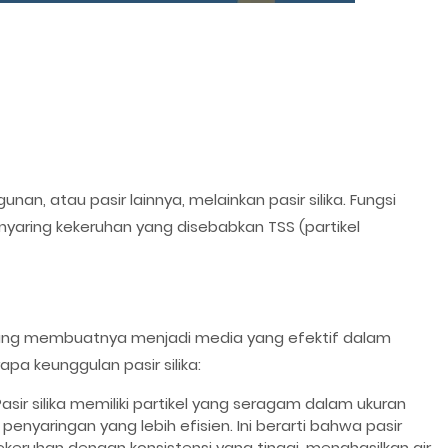
gunan, atau pasir lainnya, melainkan pasir silika. Fungsi
enyaring kekeruhan yang disebabkan TSS (partikel
n yang membuatnya menjadi media yang efektif dalam
apa keunggulan pasir silika:
asir silika memiliki partikel yang seragam dalam ukuran
nyaringan yang lebih efisien. Ini berarti bahwa pasir
kekeruhan dengan konsistensi yang tinggi, menghasilkan air