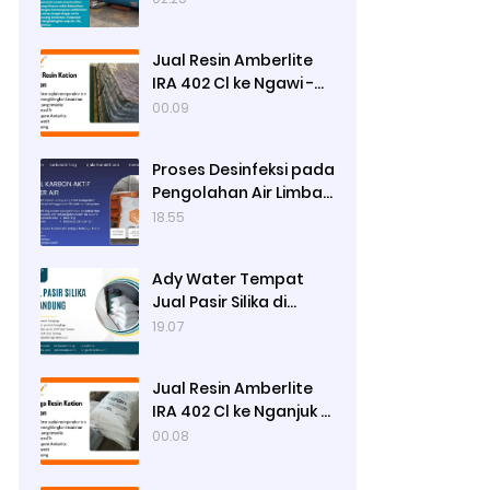
Jual Resin Amberlite
IRA 402 Cl ke Ngawi -
Ady Water
00.09
Proses Desinfeksi pada
Pengolahan Air Limbah
Menggunakan Kaporit
18.55
Ady Water Tempat
Jual Pasir Silika di
Surabaya, Bisa Kirim ke
19.07
Sidoarjo, Gresik,
Semarang
Jual Resin Amberlite
IRA 402 Cl ke Nganjuk -
Ady Water
00.08