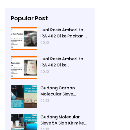
Popular Post
Jual Resin Amberlite
IRA 402 Cl ke Pacitan -
Ady Water
00.10
Jual Resin Amberlite
IRA 402 Cl ke
Pamekasan - Ady
00.10
Water
Gudang Carbon
Molecular Sieve
Nitrogen Generation
02.23
Siap Kirim ke Sibolga
Gudang Molecular
Sieve 5A Siap Kirim ke
Bengkulu Utara
02.25