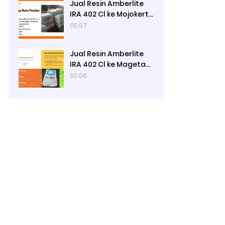
Jual Resin Amberlite
IRA 402 Cl ke Mojokerto
- Ady Water
00.07
Jual Resin Amberlite
IRA 402 Cl ke Magetan
- Ady Water
00.06