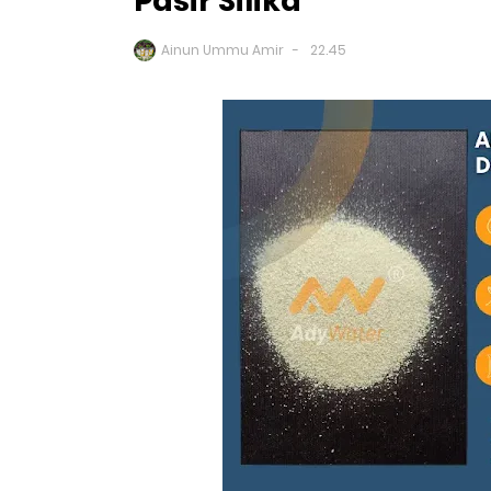
Pasir Silika
Ainun Ummu Amir
22.45