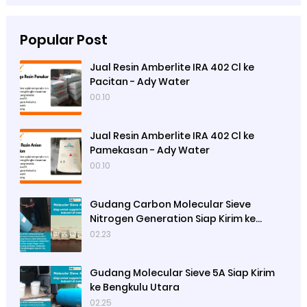
Popular Post
Jual Resin Amberlite IRA 402 Cl ke
Pacitan - Ady Water
00.10
Jual Resin Amberlite IRA 402 Cl ke
Pamekasan - Ady Water
00.10
Gudang Carbon Molecular Sieve
Nitrogen Generation Siap Kirim ke
Sibolga
02.23
Gudang Molecular Sieve 5A Siap Kirim
ke Bengkulu Utara
02.25