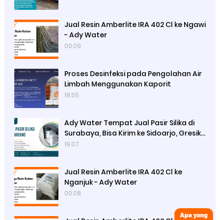
Jual Resin Amberlite IRA 402 Cl ke Ngawi
- Ady Water
00.09
Proses Desinfeksi pada Pengolahan Air
Limbah Menggunakan Kaporit
18.55
Ady Water Tempat Jual Pasir Silika di
Surabaya, Bisa Kirim ke Sidoarjo, Gresik,
Semarang
19.07
Jual Resin Amberlite IRA 402 Cl ke
Nganjuk - Ady Water
00.08