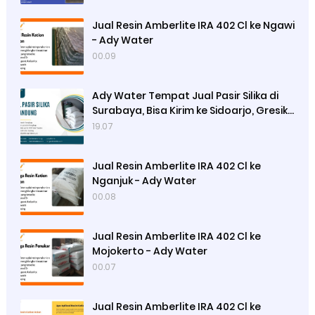
Jual Resin Amberlite IRA 402 Cl ke Ngawi
- Ady Water
00.09
Ady Water Tempat Jual Pasir Silika di
Surabaya, Bisa Kirim ke Sidoarjo, Gresik,
Semarang
19.07
Jual Resin Amberlite IRA 402 Cl ke
Nganjuk - Ady Water
00.08
Jual Resin Amberlite IRA 402 Cl ke
Mojokerto - Ady Water
00.07
Jual Resin Amberlite IRA 402 Cl ke