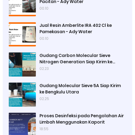
Pacitan - Ady Water
00.10
Jual Resin Amberlite IRA 402 Cl ke
Pamekasan - Ady Water
00.10
Gudang Carbon Molecular Sieve
Nitrogen Generation Siap Kirim ke
Sibolga
02.23
Gudang Molecular Sieve 5A Siap Kirim
ke Bengkulu Utara
02.25
Proses Desinfeksi pada Pengolahan Air
Limbah Menggunakan Kaporit
18.55