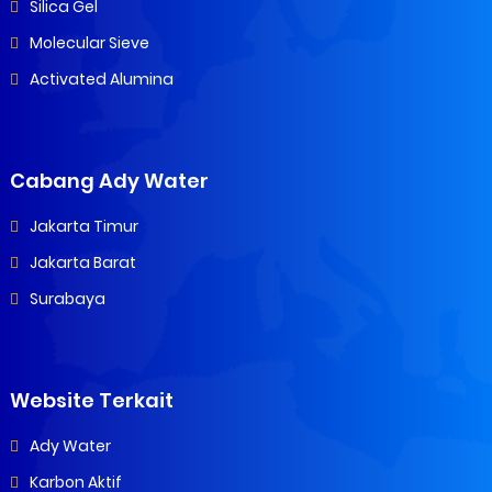
Silica Gel
Molecular Sieve
Activated Alumina
Cabang Ady Water
Jakarta Timur
Jakarta Barat
Surabaya
Website Terkait
Ady Water
Karbon Aktif