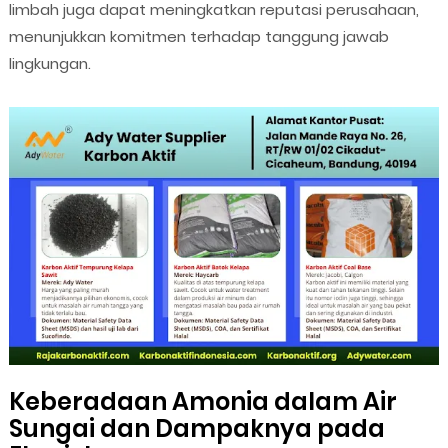
limbah juga dapat meningkatkan reputasi perusahaan,
menunjukkan komitmen terhadap tanggung jawab
lingkungan.
Keberadaan Amonia dalam Air
Sungai dan Dampaknya pada