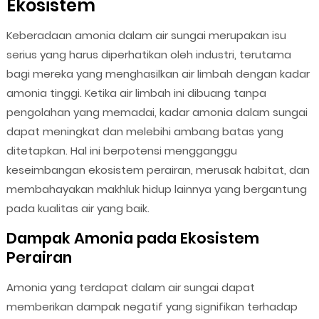
Ekosistem
Keberadaan amonia dalam air sungai merupakan isu
serius yang harus diperhatikan oleh industri, terutama
bagi mereka yang menghasilkan air limbah dengan kadar
amonia tinggi. Ketika air limbah ini dibuang tanpa
pengolahan yang memadai, kadar amonia dalam sungai
dapat meningkat dan melebihi ambang batas yang
ditetapkan. Hal ini berpotensi mengganggu
keseimbangan ekosistem perairan, merusak habitat, dan
membahayakan makhluk hidup lainnya yang bergantung
pada kualitas air yang baik.
Dampak Amonia pada Ekosistem
Perairan
Amonia yang terdapat dalam air sungai dapat
memberikan dampak negatif yang signifikan terhadap