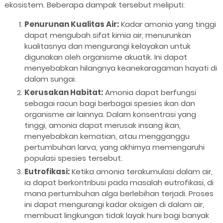
ekosistem. Beberapa dampak tersebut meliputi:
Penurunan Kualitas Air:
Kadar amonia yang tinggi
dapat mengubah sifat kimia air, menurunkan
kualitasnya dan mengurangi kelayakan untuk
digunakan oleh organisme akuatik. Ini dapat
menyebabkan hilangnya keanekaragaman hayati di
dalam sungai.
Kerusakan Habitat:
Amonia dapat berfungsi
sebagai racun bagi berbagai spesies ikan dan
organisme air lainnya. Dalam konsentrasi yang
tinggi, amonia dapat merusak insang ikan,
menyebabkan kematian, atau mengganggu
pertumbuhan larva, yang akhirnya memengaruhi
populasi spesies tersebut.
Eutrofikasi:
Ketika amonia terakumulasi dalam air,
ia dapat berkontribusi pada masalah eutrofikasi, di
mana pertumbuhan alga berlebihan terjadi. Proses
ini dapat mengurangi kadar oksigen di dalam air,
membuat lingkungan tidak layak huni bagi banyak