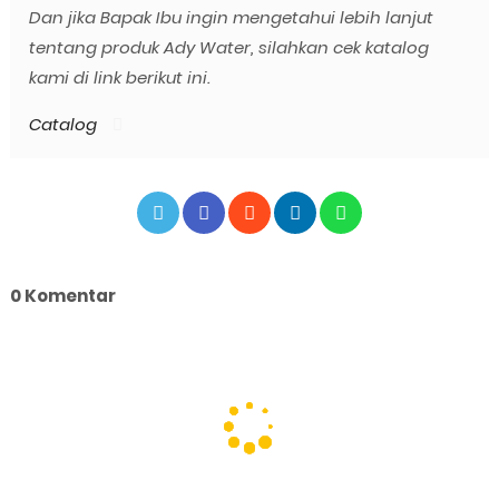
Dan jika Bapak Ibu ingin mengetahui lebih lanjut
tentang produk Ady Water, silahkan cek katalog
kami di link berikut ini.
Catalog
0 Komentar