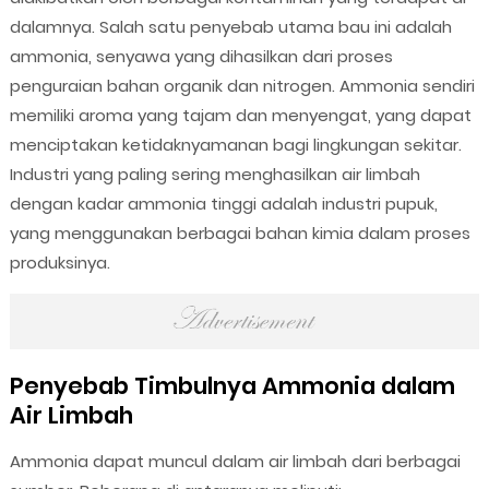
dalamnya. Salah satu penyebab utama bau ini adalah
ammonia, senyawa yang dihasilkan dari proses
penguraian bahan organik dan nitrogen. Ammonia sendiri
memiliki aroma yang tajam dan menyengat, yang dapat
menciptakan ketidaknyamanan bagi lingkungan sekitar.
Industri yang paling sering menghasilkan air limbah
dengan kadar ammonia tinggi adalah industri pupuk,
yang menggunakan berbagai bahan kimia dalam proses
produksinya.
Penyebab Timbulnya Ammonia dalam
Air Limbah
Ammonia dapat muncul dalam air limbah dari berbagai