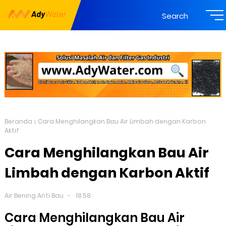
Search
Beranda
Cara Menghilangkan Bau Air Limbah dengan Karbon
Aktif
Cara Menghilangkan Bau Air
Limbah dengan Karbon Aktif
Air Bening Anti Bau
18.58
Cara Menghilangkan Bau Air