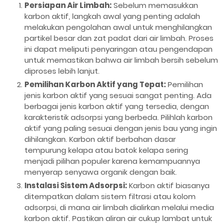
Persiapan Air Limbah:
Sebelum memasukkan
karbon aktif, langkah awal yang penting adalah
melakukan pengolahan awal untuk menghilangkan
partikel besar dan zat padat dari air limbah. Proses
ini dapat meliputi penyaringan atau pengendapan
untuk memastikan bahwa air limbah bersih sebelum
diproses lebih lanjut.
Pemilihan Karbon Aktif yang Tepat:
Pemilihan
jenis karbon aktif yang sesuai sangat penting. Ada
berbagai jenis karbon aktif yang tersedia, dengan
karakteristik adsorpsi yang berbeda. Pilihlah karbon
aktif yang paling sesuai dengan jenis bau yang ingin
dihilangkan. Karbon aktif berbahan dasar
tempurung kelapa atau batok kelapa sering
menjadi pilihan populer karena kemampuannya
menyerap senyawa organik dengan baik.
Instalasi Sistem Adsorpsi:
Karbon aktif biasanya
ditempatkan dalam sistem filtrasi atau kolom
adsorpsi, di mana air limbah dialirkan melalui media
karbon aktif. Pastikan aliran air cukup lambat untuk