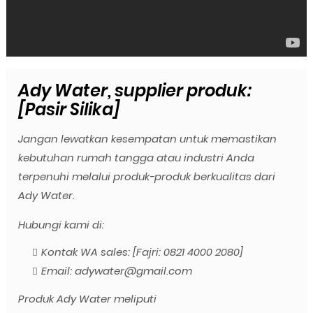
Ady Water, supplier produk:
[Pasir Silika]
Jangan lewatkan kesempatan untuk memastikan
kebutuhan rumah tangga atau industri Anda
terpenuhi melalui produk-produk berkualitas dari
Ady Water.
Hubungi kami di:
Kontak WA sales: [Fajri: 0821 4000 2080]
Email: adywater@gmail.com
Produk Ady Water meliputi