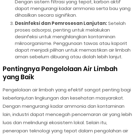
Dengan sistem filtrasi yang tepat, karbon aktif
dapat mengurangi kadar ammonia serta bau yang
dihasilkan secara signifikan.
Desinfeksi dan Pemrosesan Lanjutan:
Setelah
proses adsorpsi, penting untuk melakukan
desinfeksi untuk menghilangkan kontaminan
mikroorganisme. Penggunaan tawas atau kaporit
dapat menjadi pilihan untuk memastikan air limbah
aman sebelum dibuang atau diolah lebih lanjut.
Pentingnya Pengelolaan Air Limbah
yang Baik
Pengelolaan air limbah yang efektif sangat penting bagi
keberlanjutan lingkungan dan kesehatan masyarakat.
Dengan mengurangi kadar ammonia dan kontaminan
lain, industri dapat mencegah pencemaran air yang lebih
luas dan melindungi ekosistem lokal. Selain itu,
penerapan teknologi yang tepat dalam pengolahan air