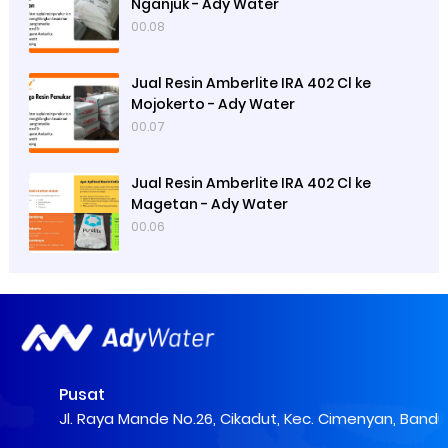
Nganjuk - Ady Water
00.08
Jual Resin Amberlite IRA 402 Cl ke
Mojokerto - Ady Water
00.07
Jual Resin Amberlite IRA 402 Cl ke
Magetan - Ady Water
00.06
Pusat
Jl. Raya Mande No.26, Cikadut, Kec. Cimenyan, Band