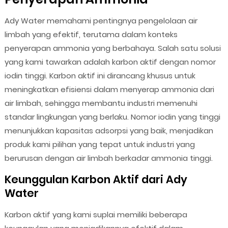
Ady Water memahami pentingnya pengelolaan air
limbah yang efektif, terutama dalam konteks
penyerapan ammonia yang berbahaya. Salah satu solusi
yang kami tawarkan adalah karbon aktif dengan nomor
iodin tinggi. Karbon aktif ini dirancang khusus untuk
meningkatkan efisiensi dalam menyerap ammonia dari
air limbah, sehingga membantu industri memenuhi
standar lingkungan yang berlaku. Nomor iodin yang tinggi
menunjukkan kapasitas adsorpsi yang baik, menjadikan
produk kami pilihan yang tepat untuk industri yang
berurusan dengan air limbah berkadar ammonia tinggi.
Keunggulan Karbon Aktif dari Ady
Water
Karbon aktif yang kami suplai memiliki beberapa