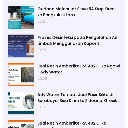
Gudang Molecular Sieve 5A Siap Kirim
ke Bengkulu Utara
02.25
Proses Desinfeksi pada Pengolahan Air
Limbah Menggunakan Kaporit
18.55
Jual Resin Amberlite IRA 402 Cl ke Ngawi
- Ady Water
00.09
Ady Water Tempat Jual Pasir Silika di
Surabaya, Bisa Kirim ke Sidoarjo, Gresik,
Semarang
19.07
Jual Resin Amberlite IRA 402 Cl ke