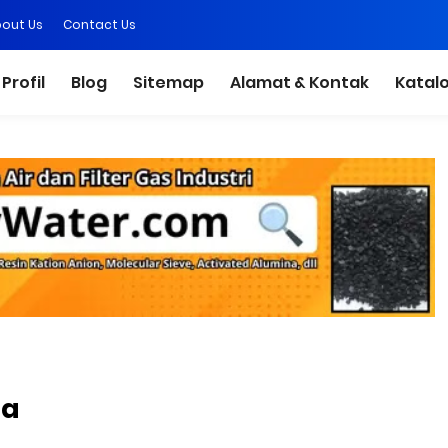
out Us
Contact Us
Profil
Blog
Sitemap
Alamat & Kontak
Katal
ta