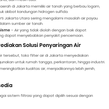
erah di Jakarta memiliki air tanah yang berbau logam,
suk akibat kandungan hidrogen sulfida.
erti Jakarta Utara sering mengalami masalah air payau
 dalam sumber air tanah.
nisme
– Air yang tidak diolah dengan baik dapat
 yang dapat menyebabkan penyakit pencernaan.
nyediakan Solusi Penyaringan Air
tersebut, toko filter air di Jakarta menyediakan
igunakan untuk rumah tangga, perkantoran, hingga industri.
eningkatkan kualitas air, menjadikannya lebih jernih,
sedia
gai sistem filtrasi yang dapat dipilih sesuai dengan