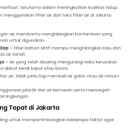
manfaat, terutama dalam meningkatkan kualitas hidup.
nggunakan filter air dari toko filter air di Jakarta
ngan air membantu menghilangkan kontaminan yang
man untuk digunakan.
edap
– Filter karbon aktif mampu menghilangkan bau dan
a air tanah.
ga
– Air yang telah disaring mengurangi risiko kerusakan
 akibat kerak kapur atau korosi.
 air, tidak perlu lagi membeli air galon atau air minum
nggunaan plastik dari air kemasan serta mencegah
i lingkungan.
ang Tepat di Jakarta
 penting untuk mempertimbangkan beberapa faktor agar