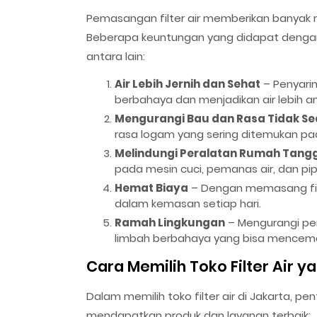
Pemasangan filter air memberikan banyak 
Beberapa keuntungan yang didapat dengan me
antara lain:
Air Lebih Jernih dan Sehat
– Penyari
berbahaya dan menjadikan air lebih a
Mengurangi Bau dan Rasa Tidak S
rasa logam yang sering ditemukan pad
Melindungi Peralatan Rumah Tang
pada mesin cuci, pemanas air, dan pipa
Hemat Biaya
– Dengan memasang filter
dalam kemasan setiap hari.
Ramah Lingkungan
– Mengurangi pe
limbah berbahaya yang bisa mencemar
Cara Memilih Toko Filter Air y
Dalam memilih toko filter air di Jakarta,
mendapatkan produk dan layanan terbaik: