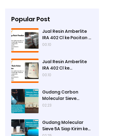
Popular Post
Jual Resin Amberlite
IRA 402 Cl ke Pacitan -
Ady Water
00.10
Jual Resin Amberlite
IRA 402 Cl ke
Pamekasan - Ady
00.10
Water
Gudang Carbon
Molecular Sieve
Nitrogen Generation
02.23
Siap Kirim ke Sibolga
Gudang Molecular
Sieve 5A Siap Kirim ke
Bengkulu Utara
02.25