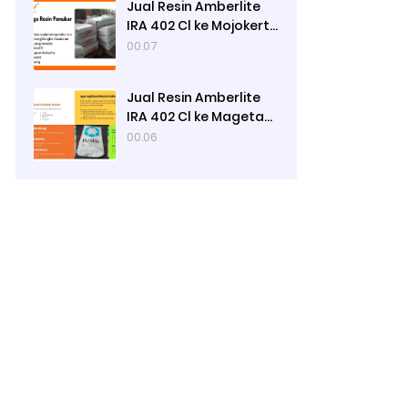
Jual Resin Amberlite
IRA 402 Cl ke Mojokerto
- Ady Water
00.07
Jual Resin Amberlite
IRA 402 Cl ke Magetan
- Ady Water
00.06