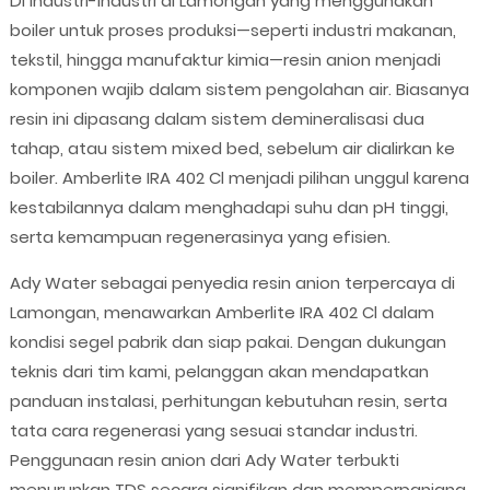
Di industri-industri di Lamongan yang menggunakan
boiler untuk proses produksi—seperti industri makanan,
tekstil, hingga manufaktur kimia—resin anion menjadi
komponen wajib dalam sistem pengolahan air. Biasanya
resin ini dipasang dalam sistem demineralisasi dua
tahap, atau sistem mixed bed, sebelum air dialirkan ke
boiler. Amberlite IRA 402 Cl menjadi pilihan unggul karena
kestabilannya dalam menghadapi suhu dan pH tinggi,
serta kemampuan regenerasinya yang efisien.
Ady Water sebagai penyedia resin anion terpercaya di
Lamongan, menawarkan Amberlite IRA 402 Cl dalam
kondisi segel pabrik dan siap pakai. Dengan dukungan
teknis dari tim kami, pelanggan akan mendapatkan
panduan instalasi, perhitungan kebutuhan resin, serta
tata cara regenerasi yang sesuai standar industri.
Penggunaan resin anion dari Ady Water terbukti
menurunkan TDS secara signifikan dan memperpanjang