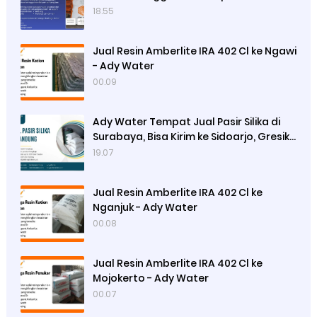
18.55
Jual Resin Amberlite IRA 402 Cl ke Ngawi
- Ady Water
00.09
Ady Water Tempat Jual Pasir Silika di
Surabaya, Bisa Kirim ke Sidoarjo, Gresik,
Semarang
19.07
Jual Resin Amberlite IRA 402 Cl ke
Nganjuk - Ady Water
00.08
Jual Resin Amberlite IRA 402 Cl ke
Mojokerto - Ady Water
00.07