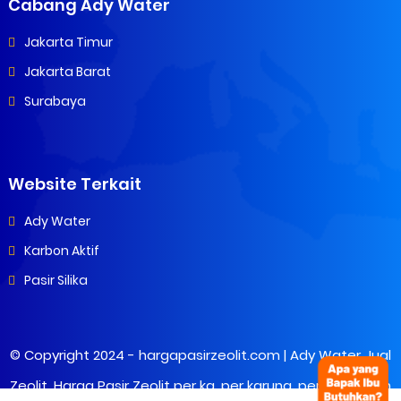
Cabang Ady Water
Jakarta Timur
Jakarta Barat
Surabaya
Website Terkait
Ady Water
Karbon Aktif
Pasir Silika
© Copyright 2024 -
hargapasirzeolit.com | Ady Water Jual
Zeolit, Harga Pasir Zeolit per kg, per karung, per ton Murah