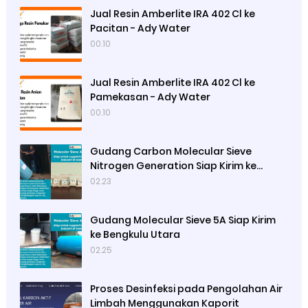
Jual Resin Amberlite IRA 402 Cl ke
Pacitan - Ady Water
00.10
Jual Resin Amberlite IRA 402 Cl ke
Pamekasan - Ady Water
00.10
Gudang Carbon Molecular Sieve
Nitrogen Generation Siap Kirim ke
Sibolga
02.23
Gudang Molecular Sieve 5A Siap Kirim
ke Bengkulu Utara
02.25
Proses Desinfeksi pada Pengolahan Air
Limbah Menggunakan Kaporit