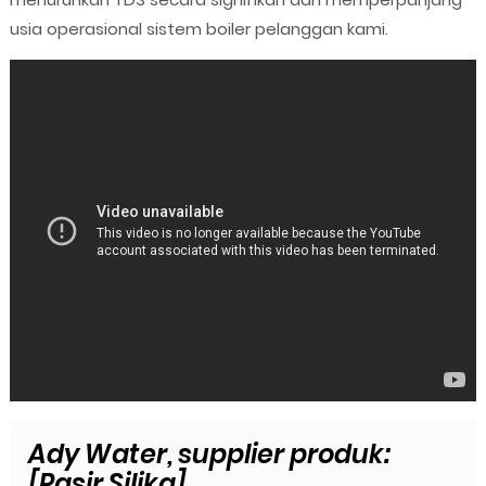
usia operasional sistem boiler pelanggan kami.
Ady Water, supplier produk:
[Pasir Silika]