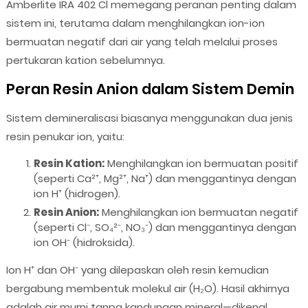
Amberlite IRA 402 Cl memegang peranan penting dalam
sistem ini, terutama dalam menghilangkan ion-ion
bermuatan negatif dari air yang telah melalui proses
pertukaran kation sebelumnya.
Peran Resin Anion dalam Sistem Demin
Sistem demineralisasi biasanya menggunakan dua jenis
resin penukar ion, yaitu:
Resin Kation:
Menghilangkan ion bermuatan positif
(seperti Ca²⁺, Mg²⁺, Na⁺) dan menggantinya dengan
ion H⁺ (hidrogen).
Resin Anion:
Menghilangkan ion bermuatan negatif
(seperti Cl⁻, SO₄²⁻, NO₃⁻) dan menggantinya dengan
ion OH⁻ (hidroksida).
Ion H⁺ dan OH⁻ yang dilepaskan oleh resin kemudian
bergabung membentuk molekul air (H₂O). Hasil akhirnya
adalah air murni tanpa kandungan mineral—dikenal