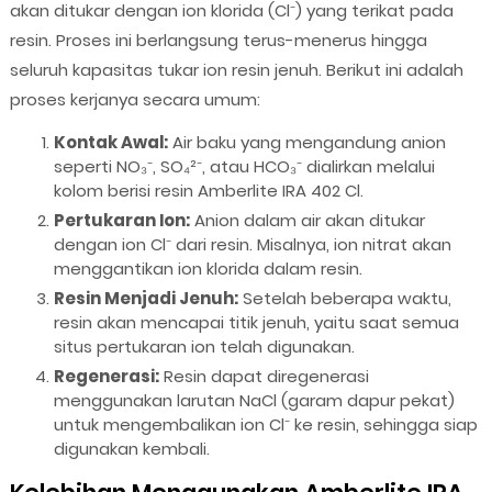
akan ditukar dengan ion klorida (Cl⁻) yang terikat pada
resin. Proses ini berlangsung terus-menerus hingga
seluruh kapasitas tukar ion resin jenuh. Berikut ini adalah
proses kerjanya secara umum:
Kontak Awal:
Air baku yang mengandung anion
seperti NO₃⁻, SO₄²⁻, atau HCO₃⁻ dialirkan melalui
kolom berisi resin Amberlite IRA 402 Cl.
Pertukaran Ion:
Anion dalam air akan ditukar
dengan ion Cl⁻ dari resin. Misalnya, ion nitrat akan
menggantikan ion klorida dalam resin.
Resin Menjadi Jenuh:
Setelah beberapa waktu,
resin akan mencapai titik jenuh, yaitu saat semua
situs pertukaran ion telah digunakan.
Regenerasi:
Resin dapat diregenerasi
menggunakan larutan NaCl (garam dapur pekat)
untuk mengembalikan ion Cl⁻ ke resin, sehingga siap
digunakan kembali.