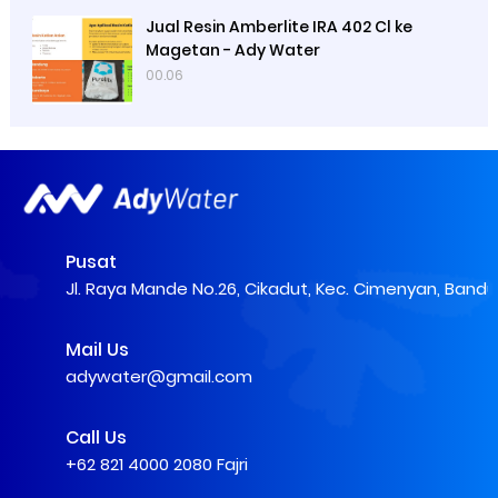
Jual Resin Amberlite IRA 402 Cl ke
Magetan - Ady Water
00.06
Pusat
Jl. Raya Mande No.26, Cikadut, Kec. Cimenyan, Band
Mail Us
adywater@gmail.com
Call Us
+62 821 4000 2080 Fajri