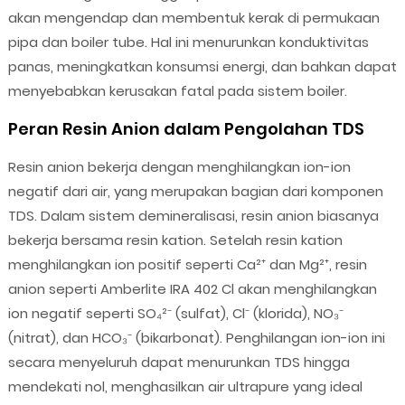
akan mengendap dan membentuk kerak di permukaan
pipa dan boiler tube. Hal ini menurunkan konduktivitas
panas, meningkatkan konsumsi energi, dan bahkan dapat
menyebabkan kerusakan fatal pada sistem boiler.
Peran Resin Anion dalam Pengolahan TDS
Resin anion bekerja dengan menghilangkan ion-ion
negatif dari air, yang merupakan bagian dari komponen
TDS. Dalam sistem demineralisasi, resin anion biasanya
bekerja bersama resin kation. Setelah resin kation
menghilangkan ion positif seperti Ca²⁺ dan Mg²⁺, resin
anion seperti Amberlite IRA 402 Cl akan menghilangkan
ion negatif seperti SO₄²⁻ (sulfat), Cl⁻ (klorida), NO₃⁻
(nitrat), dan HCO₃⁻ (bikarbonat). Penghilangan ion-ion ini
secara menyeluruh dapat menurunkan TDS hingga
mendekati nol, menghasilkan air ultrapure yang ideal