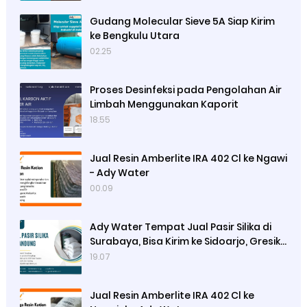
Gudang Molecular Sieve 5A Siap Kirim
ke Bengkulu Utara
02.25
Proses Desinfeksi pada Pengolahan Air
Limbah Menggunakan Kaporit
18.55
Jual Resin Amberlite IRA 402 Cl ke Ngawi
- Ady Water
00.09
Ady Water Tempat Jual Pasir Silika di
Surabaya, Bisa Kirim ke Sidoarjo, Gresik,
Semarang
19.07
Jual Resin Amberlite IRA 402 Cl ke