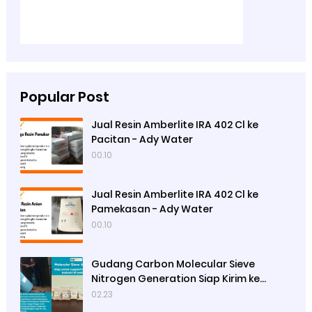
Popular Post
Jual Resin Amberlite IRA 402 Cl ke
Pacitan - Ady Water
00.10
Jual Resin Amberlite IRA 402 Cl ke
Pamekasan - Ady Water
00.10
Gudang Carbon Molecular Sieve
Nitrogen Generation Siap Kirim ke
Sibolga
02.23