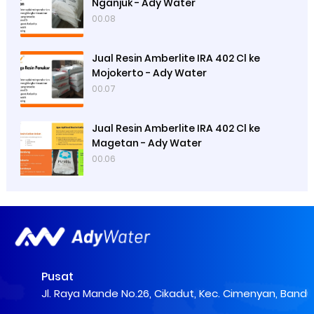
Nganjuk - Ady Water
00.08
Jual Resin Amberlite IRA 402 Cl ke
Mojokerto - Ady Water
00.07
Jual Resin Amberlite IRA 402 Cl ke
Magetan - Ady Water
00.06
Pusat
Jl. Raya Mande No.26, Cikadut, Kec. Cimenyan, Band