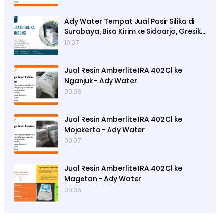
Ady Water Tempat Jual Pasir Silika di
Surabaya, Bisa Kirim ke Sidoarjo, Gresik,
Semarang
19.07
Jual Resin Amberlite IRA 402 Cl ke
Nganjuk - Ady Water
00.08
Jual Resin Amberlite IRA 402 Cl ke
Mojokerto - Ady Water
00.07
Jual Resin Amberlite IRA 402 Cl ke
Magetan - Ady Water
00.06