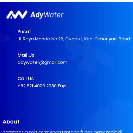
Pusat
Jl. Raya Mande No.26, Cikadut, Kec. Cimenyan, Band
Mail Us
adywater@gmail.com
Call Us
+62 821 4000 2080 Fajri
About
hargapasirzeolit.com: Baca tentang fungsi pasir zeolit di