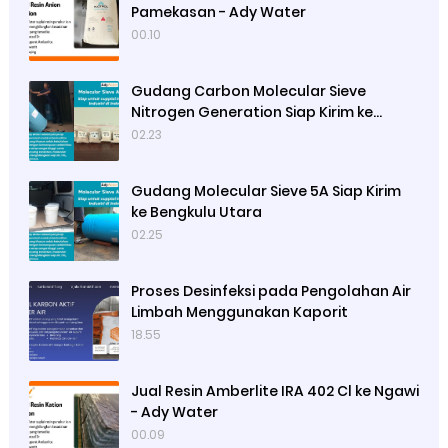
Pamekasan - Ady Water
00.10
Gudang Carbon Molecular Sieve
Nitrogen Generation Siap Kirim ke
Sibolga
02.23
Gudang Molecular Sieve 5A Siap Kirim
ke Bengkulu Utara
02.25
Proses Desinfeksi pada Pengolahan Air
Limbah Menggunakan Kaporit
18.55
Jual Resin Amberlite IRA 402 Cl ke Ngawi
- Ady Water
00.09