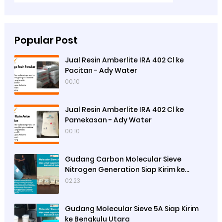
Popular Post
Jual Resin Amberlite IRA 402 Cl ke
Pacitan - Ady Water
00.10
Jual Resin Amberlite IRA 402 Cl ke
Pamekasan - Ady Water
00.10
Gudang Carbon Molecular Sieve
Nitrogen Generation Siap Kirim ke
Sibolga
02.23
Gudang Molecular Sieve 5A Siap Kirim
ke Bengkulu Utara