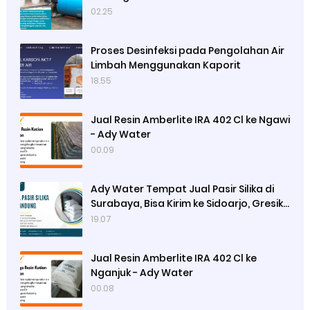
02.25
Proses Desinfeksi pada Pengolahan Air
Limbah Menggunakan Kaporit
18.55
Jual Resin Amberlite IRA 402 Cl ke Ngawi
- Ady Water
00.09
Ady Water Tempat Jual Pasir Silika di
Surabaya, Bisa Kirim ke Sidoarjo, Gresik,
Semarang
19.07
Jual Resin Amberlite IRA 402 Cl ke
Nganjuk - Ady Water
00.08