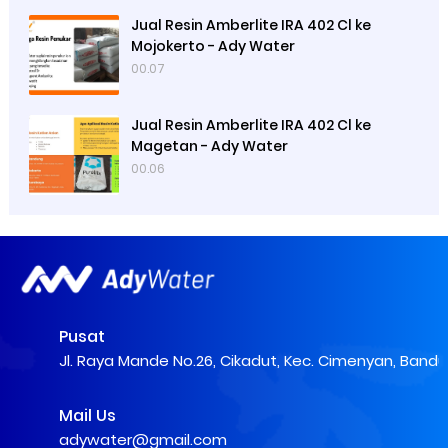
Jual Resin Amberlite IRA 402 Cl ke
Mojokerto - Ady Water
00.07
Jual Resin Amberlite IRA 402 Cl ke
Magetan - Ady Water
00.06
Pusat
Jl. Raya Mande No.26, Cikadut, Kec. Cimenyan, Band
Mail Us
adywater@gmail.com