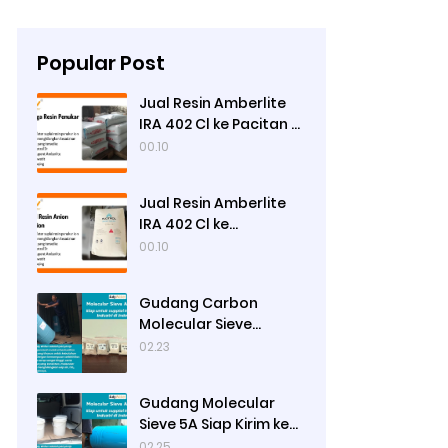
Popular Post
Jual Resin Amberlite
IRA 402 Cl ke Pacitan -
Ady Water
00.10
Jual Resin Amberlite
IRA 402 Cl ke
Pamekasan - Ady
00.10
Water
Gudang Carbon
Molecular Sieve
Nitrogen Generation
02.23
Siap Kirim ke Sibolga
Gudang Molecular
Sieve 5A Siap Kirim ke
Bengkulu Utara
02.25