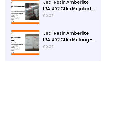
Jual Resin Amberlite
IRA 402 Cl ke Mojokerto
- Ady Water
00.07
Jual Resin Amberlite
IRA 402 Cl ke Malang -
Ady Water
00.07