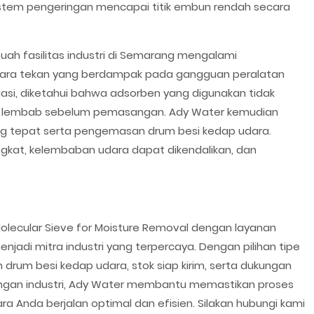
istem pengeringan mencapai titik embun rendah secara
ebuah fasilitas industri di Semarang mengalami
dara tekan yang berdampak pada gangguan peralatan
luasi, diketahui bahwa adsorben yang digunakan tidak
ara lembab sebelum pemasangan. Ady Water kemudian
ng tepat serta pengemasan drum besi kedap udara.
ngkat, kelembaban udara dapat dikendalikan, dan
olecular Sieve for Moisture Removal dengan layanan
jadi mitra industri yang terpercaya. Dengan pilihan tipe
drum besi kedap udara, stok siap kirim, serta dukungan
ngan industri, Ady Water membantu memastikan proses
a Anda berjalan optimal dan efisien. Silakan hubungi kami