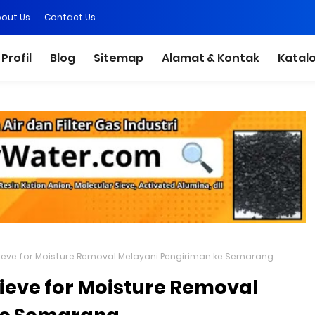
out Us
Contact Us
Profil
Blog
Sitemap
Alamat & Kontak
Katal
Sieve for Moisture Removal Melayani Pengiriman ke Semarang
Sieve for Moisture Removal