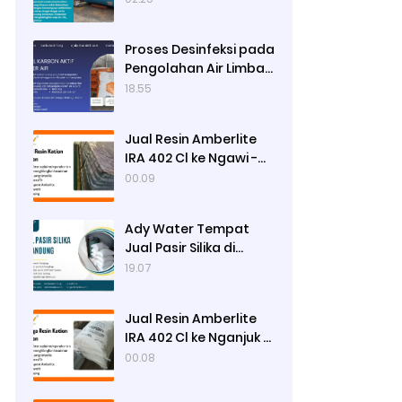
Proses Desinfeksi pada
Pengolahan Air Limbah
Menggunakan Kaporit
18.55
Jual Resin Amberlite
IRA 402 Cl ke Ngawi -
Ady Water
00.09
Ady Water Tempat
Jual Pasir Silika di
Surabaya, Bisa Kirim ke
19.07
Sidoarjo, Gresik,
Semarang
Jual Resin Amberlite
IRA 402 Cl ke Nganjuk -
Ady Water
00.08