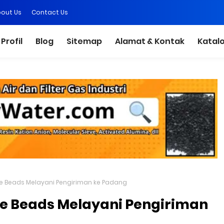
out Us
Contact Us
Profil
Blog
Sitemap
Alamat & Kontak
Katal
e Beads Melayani Pengiriman ke Padang
e Beads Melayani Pengiriman