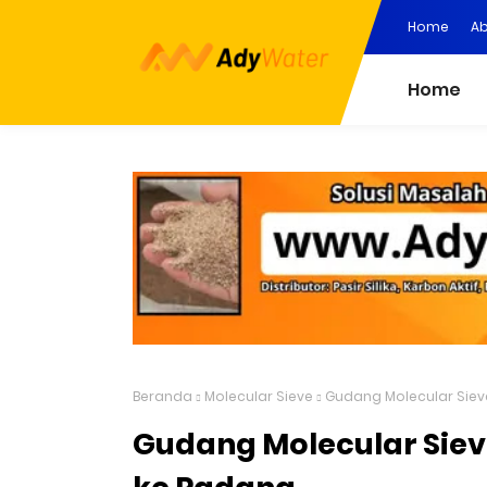
Home
Ab
Home
Beranda
Molecular Sieve
Gudang Molecular Siev
Gudang Molecular Siev