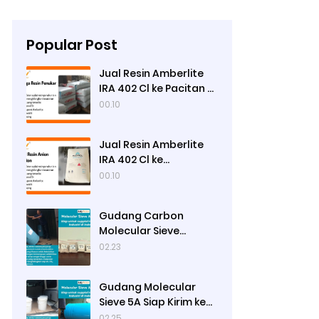
Popular Post
Jual Resin Amberlite
IRA 402 Cl ke Pacitan -
Ady Water
00.10
Jual Resin Amberlite
IRA 402 Cl ke
Pamekasan - Ady
00.10
Water
Gudang Carbon
Molecular Sieve
Nitrogen Generation
02.23
Siap Kirim ke Sibolga
Gudang Molecular
Sieve 5A Siap Kirim ke
Bengkulu Utara
02.25