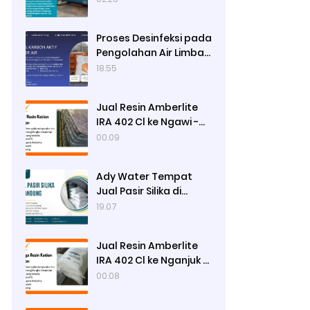
Proses Desinfeksi pada
Pengolahan Air Limbah
Menggunakan Kaporit
18.55
Jual Resin Amberlite
IRA 402 Cl ke Ngawi -
Ady Water
00.09
Ady Water Tempat
Jual Pasir Silika di
Surabaya, Bisa Kirim ke
19.07
Sidoarjo, Gresik,
Semarang
Jual Resin Amberlite
IRA 402 Cl ke Nganjuk -
Ady Water
00.08