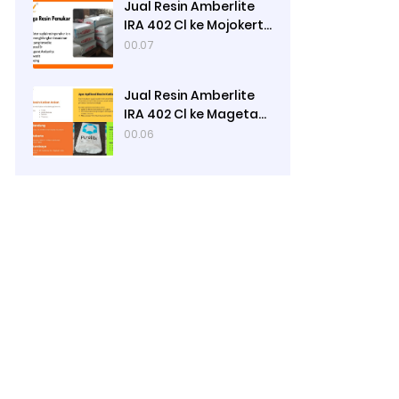
Jual Resin Amberlite
IRA 402 Cl ke Mojokerto
- Ady Water
00.07
Jual Resin Amberlite
IRA 402 Cl ke Magetan
- Ady Water
00.06