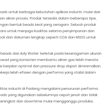
s untuk berbagai kebutuhan aplikasi industri, mulai dari
n aliran proses. Produk tersedia dalam beberapa tipe,
 dengan bentuk beads kecil yang seragam. Seluruh produk
ara untuk menjaga kualitas selama penyimpanan dan
stock dan dokumen lengkap seperti COA dan MSDS untuk
e beads dari Ady Water terletak pada keseragaman ukuran
 bead yang konsisten membantu aliran gas lebih merata
i berjalan optimal dan pressure drop dapat diminimalkan.
erja lebih efisien dengan performa yang stabil dalam
silitas industri di Padang mengalami penurunan performa
eads yang digunakan sebelumnya cepat jenuh dan tidak
 meningkat dan downtime mulai mengganggu produksi.