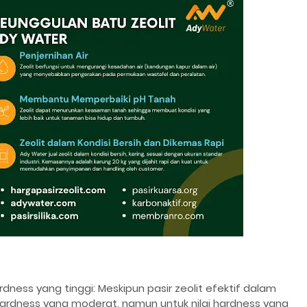
rdness yang tinggi: Meskipun pasir zeolit efektif dalam
hardness yang moderat, namun untuk nilai hardness yang