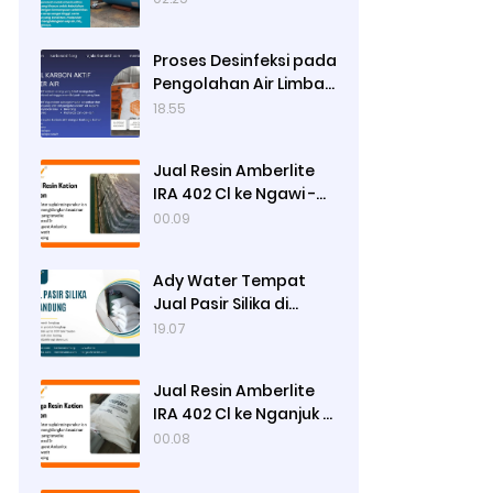
Proses Desinfeksi pada
Pengolahan Air Limbah
Menggunakan Kaporit
18.55
Jual Resin Amberlite
IRA 402 Cl ke Ngawi -
Ady Water
00.09
Ady Water Tempat
Jual Pasir Silika di
Surabaya, Bisa Kirim ke
19.07
Sidoarjo, Gresik,
Semarang
Jual Resin Amberlite
IRA 402 Cl ke Nganjuk -
Ady Water
00.08