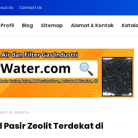
out Us
Contact Us
Profil
Blog
Sitemap
Alamat & Kontak
Katal
ekat di Jakarta
Pasir Zeolit Terdekat di