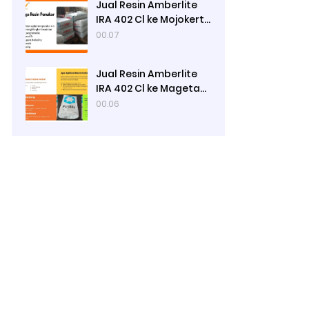
Jual Resin Amberlite
IRA 402 Cl ke Mojokerto
- Ady Water
00.07
Jual Resin Amberlite
IRA 402 Cl ke Magetan
- Ady Water
00.06