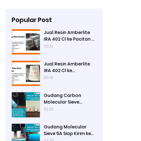
Popular Post
Jual Resin Amberlite
IRA 402 Cl ke Pacitan -
Ady Water
00.10
Jual Resin Amberlite
IRA 402 Cl ke
Pamekasan - Ady
00.10
Water
Gudang Carbon
Molecular Sieve
Nitrogen Generation
02.23
Siap Kirim ke Sibolga
Gudang Molecular
Sieve 5A Siap Kirim ke
Bengkulu Utara
02.25