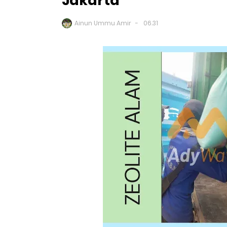
Jakarta
Ainun Ummu Amir
06.31