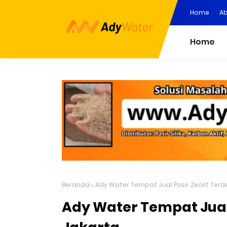
Home
Ab
Home
Beranda
Ady Water Tempat Jual Pasir Zeolit Terd
Ady Water Tempat Jual 