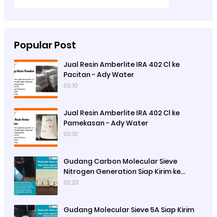
Popular Post
Jual Resin Amberlite IRA 402 Cl ke
Pacitan - Ady Water
00.10
Jual Resin Amberlite IRA 402 Cl ke
Pamekasan - Ady Water
00.10
Gudang Carbon Molecular Sieve
Nitrogen Generation Siap Kirim ke
Sibolga
02.23
Gudang Molecular Sieve 5A Siap Kirim