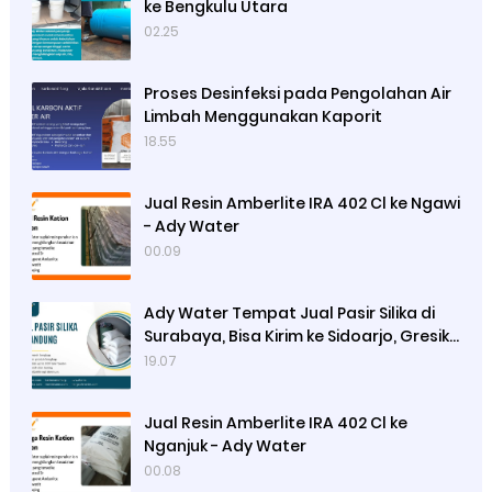
ke Bengkulu Utara
02.25
Proses Desinfeksi pada Pengolahan Air
Limbah Menggunakan Kaporit
18.55
Jual Resin Amberlite IRA 402 Cl ke Ngawi
- Ady Water
00.09
Ady Water Tempat Jual Pasir Silika di
Surabaya, Bisa Kirim ke Sidoarjo, Gresik,
Semarang
19.07
Jual Resin Amberlite IRA 402 Cl ke
Nganjuk - Ady Water
00.08