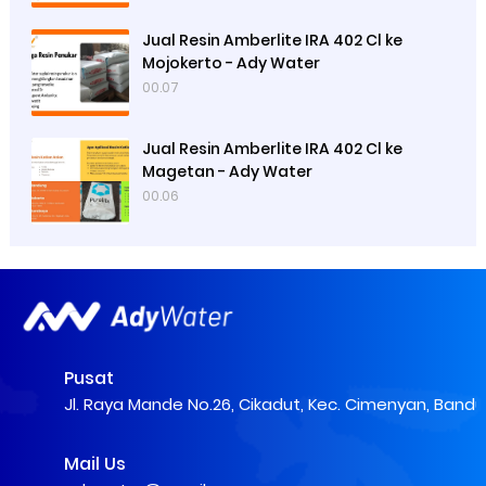
Jual Resin Amberlite IRA 402 Cl ke
Mojokerto - Ady Water
00.07
Jual Resin Amberlite IRA 402 Cl ke
Magetan - Ady Water
00.06
Pusat
Jl. Raya Mande No.26, Cikadut, Kec. Cimenyan, Band
Mail Us