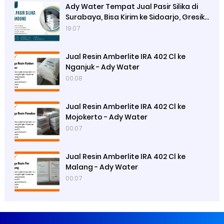
Ady Water Tempat Jual Pasir Silika di
Surabaya, Bisa Kirim ke Sidoarjo, Gresik,
Semarang
19.07
Jual Resin Amberlite IRA 402 Cl ke
Nganjuk - Ady Water
00.08
Jual Resin Amberlite IRA 402 Cl ke
Mojokerto - Ady Water
00.07
Jual Resin Amberlite IRA 402 Cl ke
Malang - Ady Water
00.07