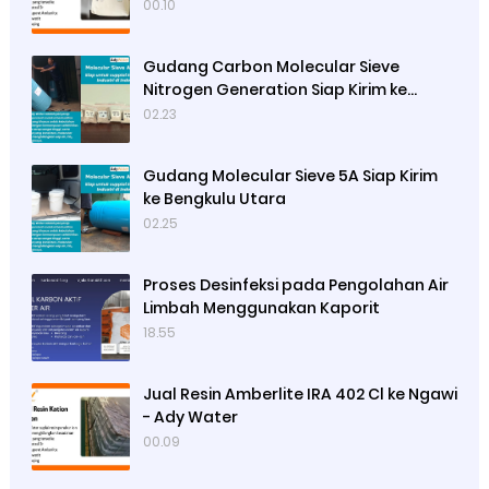
00.10
Gudang Carbon Molecular Sieve
Nitrogen Generation Siap Kirim ke
Sibolga
02.23
Gudang Molecular Sieve 5A Siap Kirim
ke Bengkulu Utara
02.25
Proses Desinfeksi pada Pengolahan Air
Limbah Menggunakan Kaporit
18.55
Jual Resin Amberlite IRA 402 Cl ke Ngawi
- Ady Water
00.09